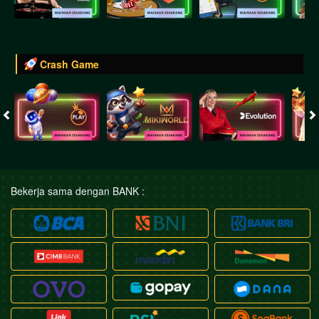
Crash Game
Bekerja sama dengan BANK :