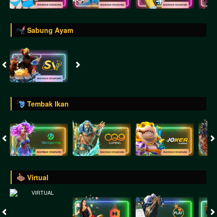
Sabung Ayam
Tembak Ikan
Virtual