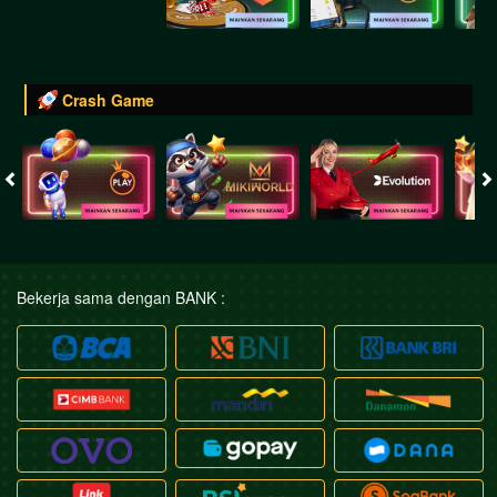
Crash Game
Bekerja sama dengan BANK :