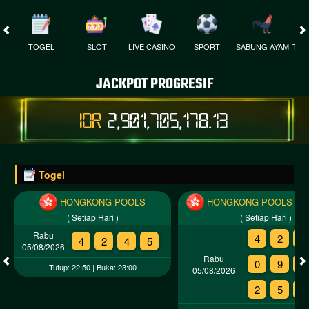
TOGEL
SLOT
LIVE CASINO
SPORT
SABUNG AYAM
TEM
JACKPOT PROGRESIF
IDR
2,901,705,182.95
Togel
HONGKONG POOLS
HONGKONG POOLS 1,2,
( Setiap Hari )
( Setiap Hari )
Rabu
4
2
4
4
2
4
5
05/08/2026
Rabu
0
9
8
Tutup: 22:50 | Buka: 23:00
05/08/2026
2
5
1