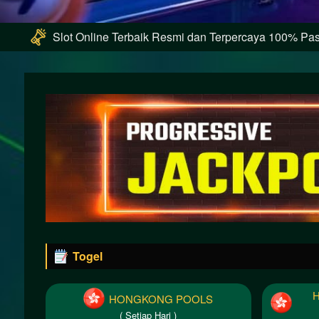
di Slot Online Terbaik Resmi dan Terpercaya 100% Pasti Bayar
Togel
HONGKONG POOLS
( Setiap Hari )