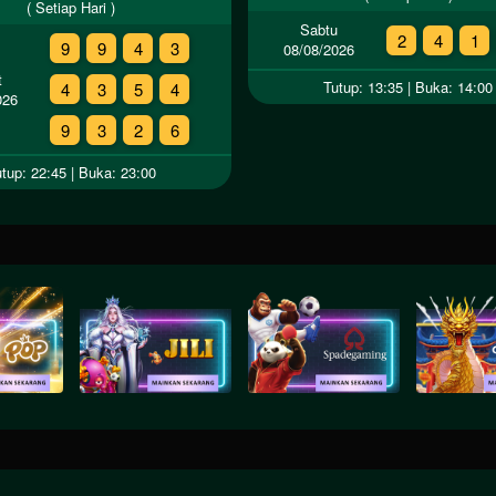
( Setiap Hari )
Sabtu
2
4
1
9
9
4
3
08/08/2026
t
Tutup: 13:35 | Buka: 14:00
4
3
5
4
026
9
3
2
6
tup: 22:45 | Buka: 23:00