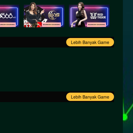
Lebih Banyak Game
Lebih Banyak Game