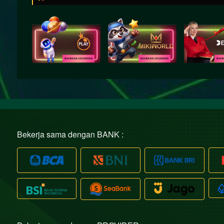
Bekerja sama dengan BANK :