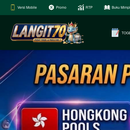
Versi Mobile
Promo
RTP
Buku Mimp
TOG
Previous