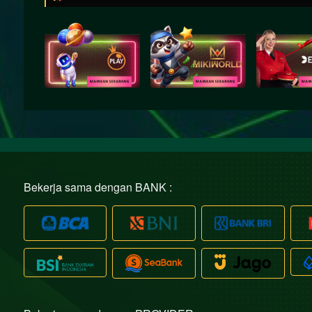
Bekerja sama dengan BANK :