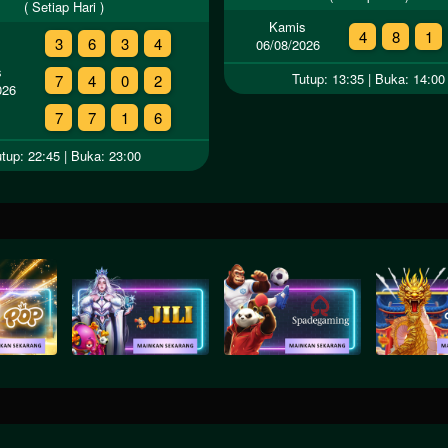
( Setiap Hari )
Kamis
4
8
1
3
6
3
4
06/08/2026
s
Tutup: 13:35 | Buka: 14:00
7
4
0
2
026
7
7
1
6
tup: 22:45 | Buka: 23:00