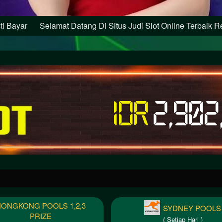
Selamat Datang Di Situs Judi Slot Online Terbaik Resmi d
IDR
2,902
HONGKONG POOLS 1,2,3
SYDNEY POOLS
PRIZE
( Setiap Hari )