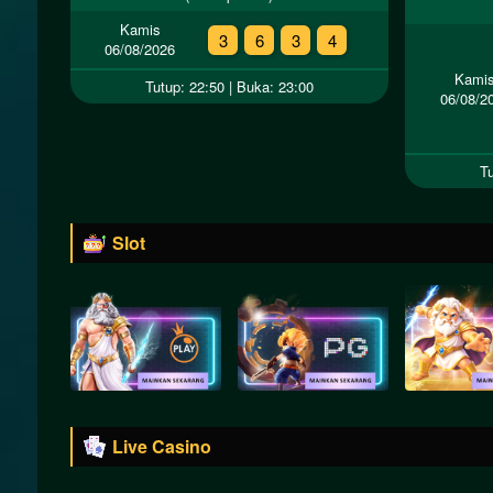
Kamis
3
6
3
4
06/08/2026
Kami
Tutup: 22:50 | Buka: 23:00
06/08/2
Tu
Slot
Live Casino