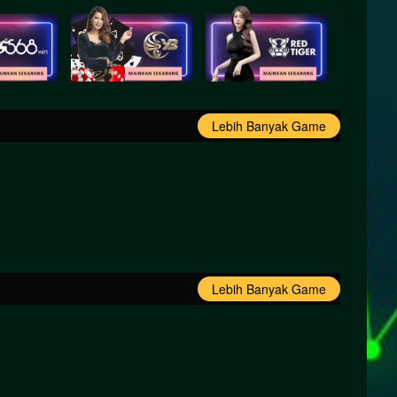
Lebih Banyak Game
Lebih Banyak Game