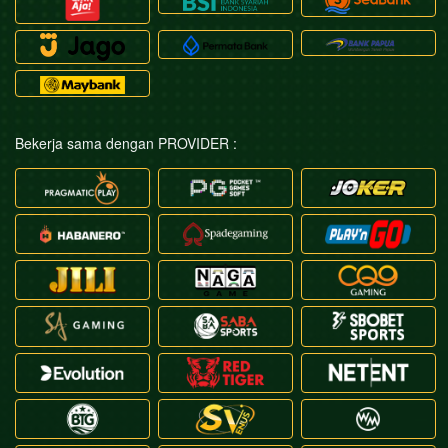
Bekerja sama dengan PROVIDER :