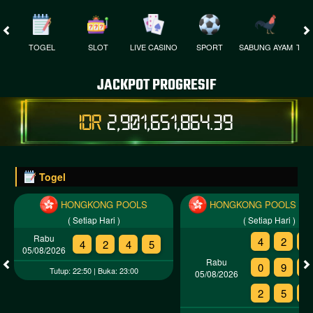
TOGEL
SLOT
LIVE CASINO
SPORT
SABUNG AYAM
TEM
JACKPOT PROGRESIF
IDR
2,901,651,869.21
Togel
HONGKONG POOLS
HONGKONG POOLS 1,2,
( Setiap Hari )
( Setiap Hari )
Rabu
4
2
4
4
2
4
5
05/08/2026
Rabu
0
9
8
Tutup: 22:50 | Buka: 23:00
05/08/2026
2
5
1