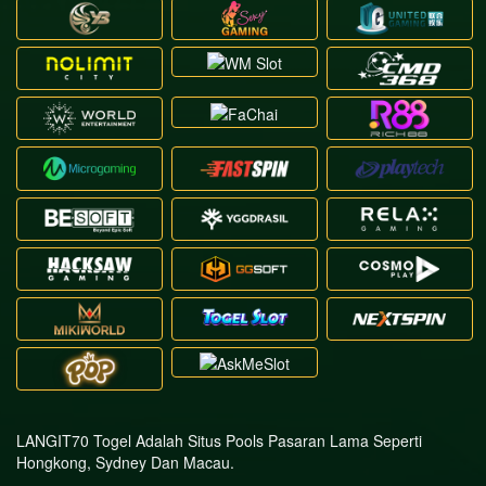
LANGIT70 Togel Adalah Situs Pools Pasaran Lama Seperti
Hongkong, Sydney Dan Macau.