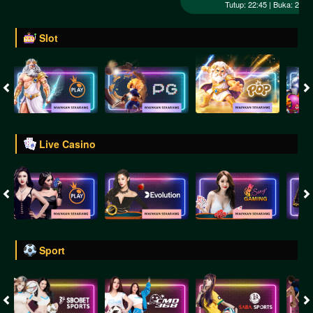
Tutup: 22:45 | Buka: 23:0
Slot
Live Casino
Sport