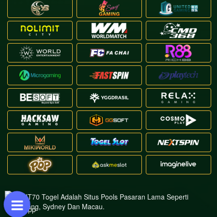
LANGIT70 Togel Adalah Situs Pools Pasaran Lama Seperti
Hongkong, Sydney Dan Macau.