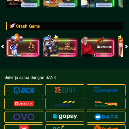
Crash Game
Bekerja sama dengan BANK :