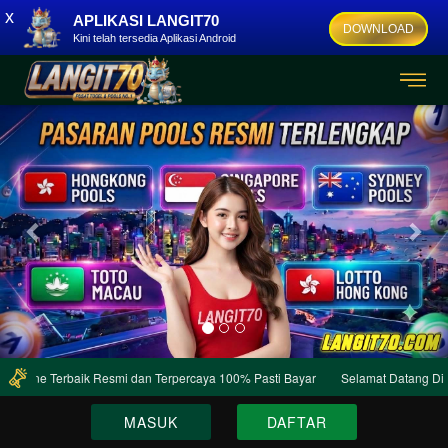
x
APLIKASI LANGIT70
DOWNLOAD
Kini telah tersedia Aplikasi Android
Previous
Nex
 Online Terbaik Resmi dan Terpercaya 100% Pasti Bayar
Selamat Datang Di Sit
MASUK
DAFTAR