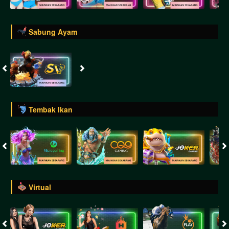
Sabung Ayam
Tembak Ikan
Virtual