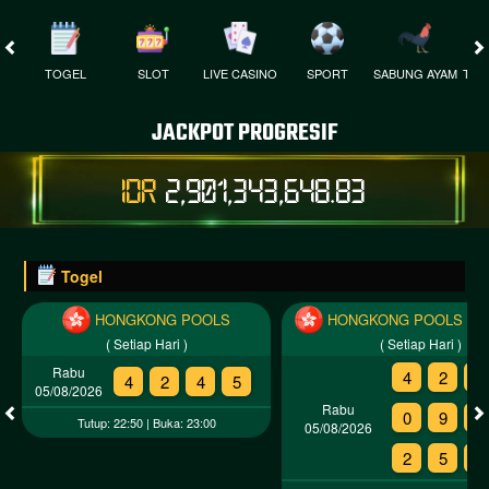
TOGEL
SLOT
LIVE CASINO
SPORT
SABUNG AYAM
TEM
JACKPOT PROGRESIF
IDR
2,901,343,653.03
Togel
HONGKONG POOLS
HONGKONG POOLS 1,2,
( Setiap Hari )
( Setiap Hari )
Rabu
4
2
4
4
2
4
5
05/08/2026
Rabu
0
9
8
Tutup: 22:50 | Buka: 23:00
05/08/2026
2
5
1