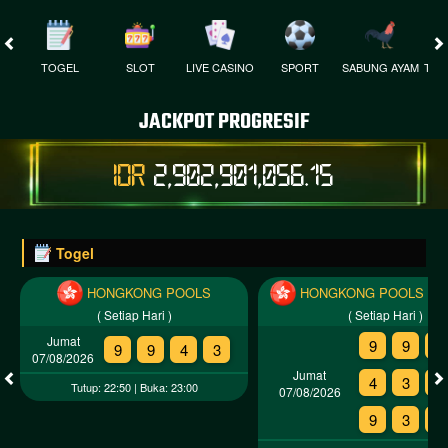
TOGEL
SLOT
LIVE CASINO
SPORT
SABUNG AYAM
TEM
JACKPOT PROGRESIF
IDR
2,902,901,060.95
Togel
HONGKONG POOLS
HONGKONG POOLS 1,2,
( Setiap Hari )
( Setiap Hari )
Jumat
9
9
4
9
9
4
3
07/08/2026
Jumat
4
3
5
Tutup: 22:50 | Buka: 23:00
07/08/2026
9
3
2