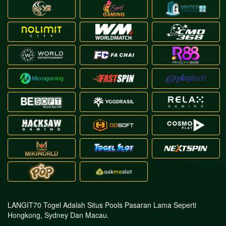
LANGIT70 Togel Adalah Situs Pools Pasaran Lama Seperti
Hongkong, Sydney Dan Macau.