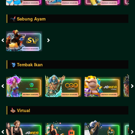
Sabung Ayam
Tembak Ikan
Virtual