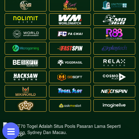
LANGIT70 Togel Adalah Situs Pools Pasaran Lama Seperti
Hongkong, Sydney Dan Macau.