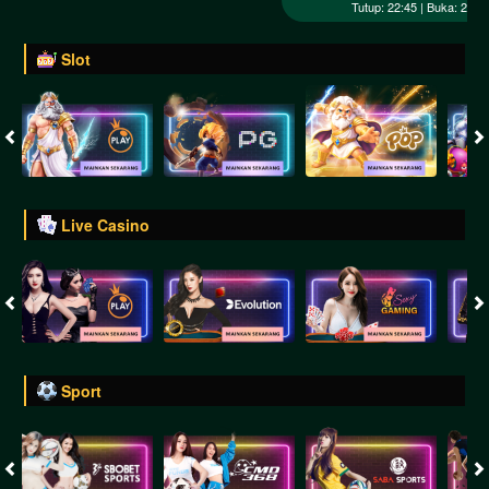
Tutup: 22:45 | Buka: 23:0
Slot
Live Casino
Sport