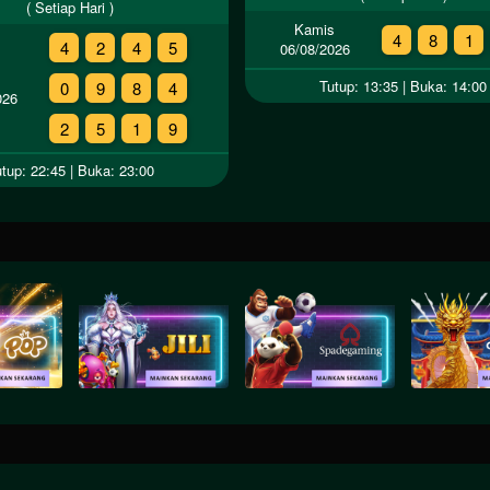
( Setiap Hari )
Kamis
4
8
1
4
2
4
5
06/08/2026
Tutup: 13:35 | Buka: 14:00
0
9
8
4
026
2
5
1
9
tup: 22:45 | Buka: 23:00