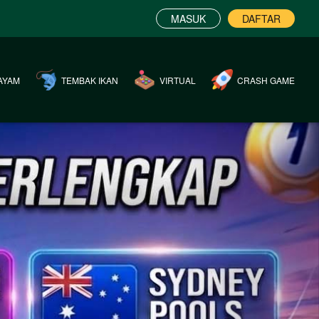
MASUK
DAFTAR
AYAM
TEMBAK IKAN
VIRTUAL
CRASH GAME
Next