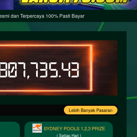
an Terpercaya 100% Pasti Bayar
,807,754.60
Lebih Banyak Pasaran
SYDNEY POOLS 1,2,3 PRIZE
( Setiap Hari )