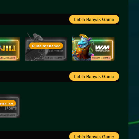
Lebih Banyak Game
⚙ Maintenance
Lebih Banyak Game
tenance
Lebih Banyak Game