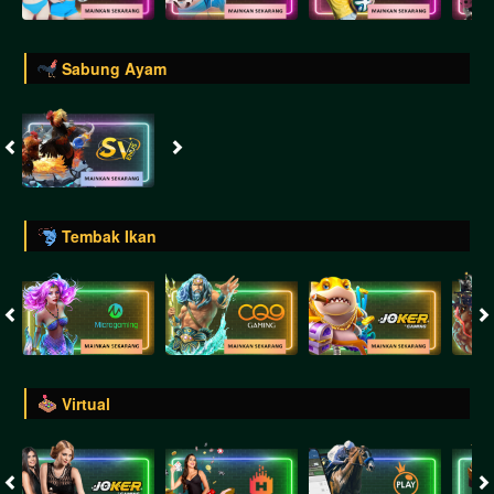
Sabung Ayam
Tembak Ikan
Virtual