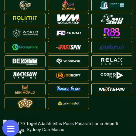
LANGIT70 Togel Adalah Situs Pools Pasaran Lama Seperti
Hongkong, Sydney Dan Macau.