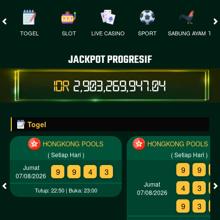
TOGEL
SLOT
LIVE CASINO
SPORT
SABUNG AYAM
TEM
JACKPOT PROGRESIF
IDR
2,903,269,951.88
Togel
HONGKONG POOLS
HONGKONG POOLS 1,2,
( Setiap Hari )
( Setiap Hari )
Jumat
9
9
4
9
9
4
3
07/08/2026
Jumat
4
3
5
Tutup: 22:50 | Buka: 23:00
07/08/2026
9
3
2