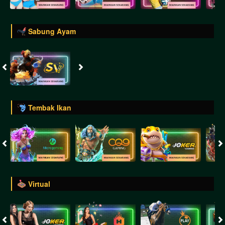
Sabung Ayam
Tembak Ikan
Virtual