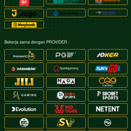
Bekerja sama dengan PROVIDER :