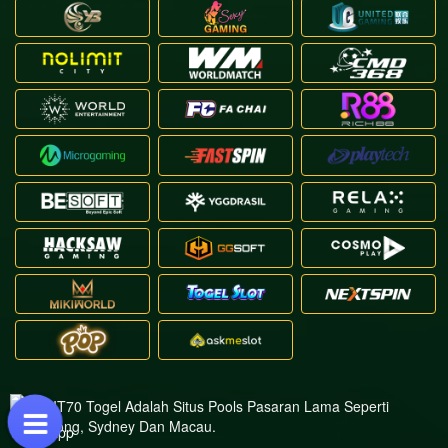
LANGIT70 Togel Adalah Situs Pools Pasaran Lama Seperti
Hongkong, Sydney Dan Macau.