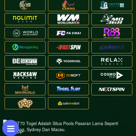
LANGIT70 Togel Adalah Situs Pools Pasaran Lama Seperti
Hongkong, Sydney Dan Macau.