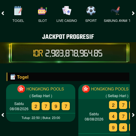
TOGEL
SLOT
LIVE CASINO
SPORT
SABUNG AYAM
TEM
JACKPOT PROGRESIF
IDR
2,903,878,969.63
Togel
HONGKONG POOLS
HONGKONG POOLS 1,2,
( Setiap Hari )
( Setiap Hari )
Sabtu
2
7
9
2
7
9
7
08/08/2026
Sabtu
4
7
1
Tutup: 22:50 | Buka: 23:00
08/08/2026
9
4
7