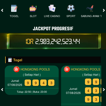
TOGEL
SLOT
LIVE CASINO
SPORT
SABUNG AYAM
TEM
JACKPOT PROGRESIF
IDR
2,903,242,528.24
Togel
HONGKONG POOLS
HONGKONG POOLS 1,2,
( Setiap Hari )
( Setiap Hari )
Jumat
9
9
4
9
9
4
3
07/08/2026
Jumat
4
3
5
Tutup: 22:50 | Buka: 23:00
07/08/2026
9
3
2