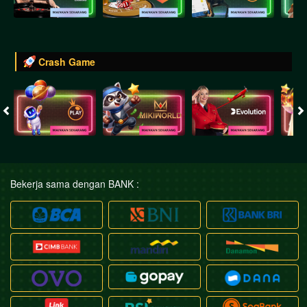
Crash Game
Bekerja sama dengan BANK :