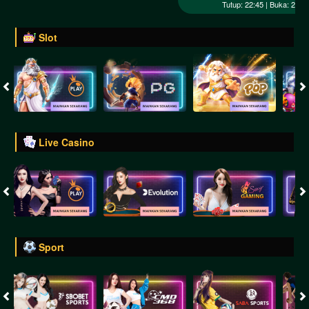
Tutup: 22:45 | Buka: 23:0
Slot
Live Casino
Sport