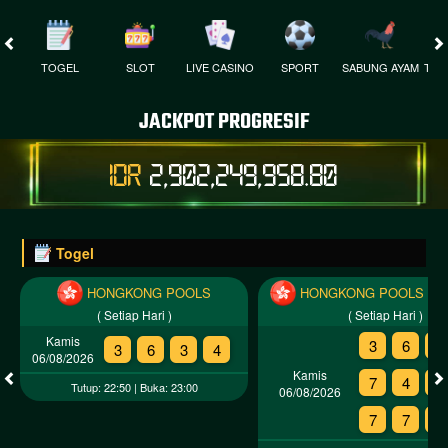
TOGEL
SLOT
LIVE CASINO
SPORT
SABUNG AYAM
TEM
JACKPOT PROGRESIF
IDR
2,902,249,963.44
Togel
HONGKONG POOLS
HONGKONG POOLS 1,2,
( Setiap Hari )
( Setiap Hari )
Kamis
3
6
3
3
6
3
4
06/08/2026
Kamis
7
4
0
Tutup: 22:50 | Buka: 23:00
06/08/2026
7
7
1