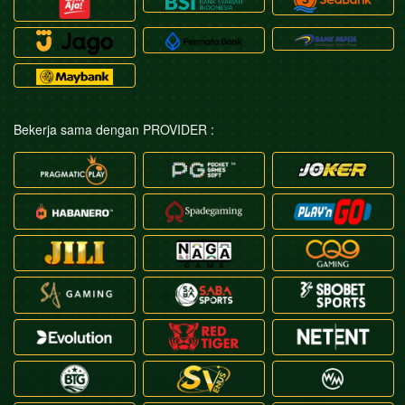
Bekerja sama dengan PROVIDER :