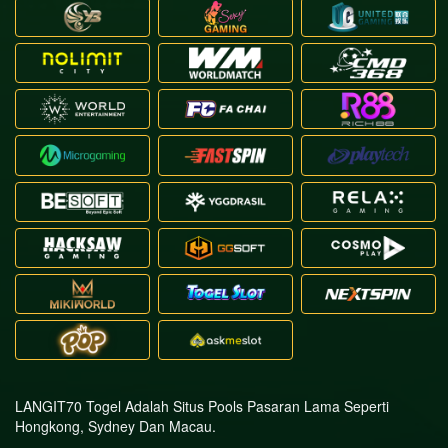
LANGIT70 Togel Adalah Situs Pools Pasaran Lama Seperti
Hongkong, Sydney Dan Macau.