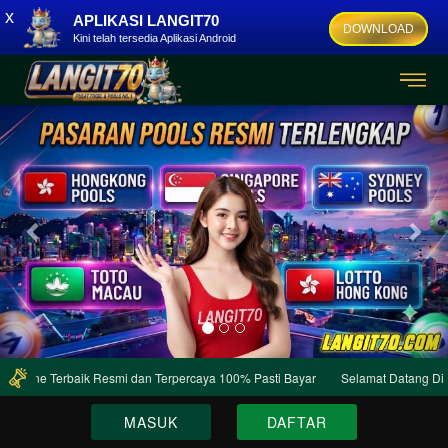
x
APLIKASI LANGIT70
DOWNLOAD
Kini telah tersedia Aplikasi Android
Previous
Nex
t Online Terbaik Resmi dan Terpercaya 100% Pasti Bayar
Selamat Datang Di Si
MASUK
DAFTAR