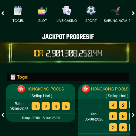
TOGEL
SLOT
LIVE CASINO
SPORT
SABUNG AYAM
TEM
JACKPOT PROGRESIF
IDR
2,901,308,255.23
Togel
HONGKONG POOLS
HONGKONG POOLS 1,2,
( Setiap Hari )
( Setiap Hari )
Rabu
4
2
4
4
2
4
5
05/08/2026
Rabu
0
9
8
Tutup: 22:50 | Buka: 23:00
05/08/2026
2
5
1