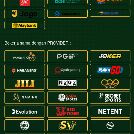
Bekerja sama dengan PROVIDER :