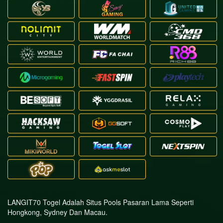
LANGIT70 Togel Adalah Situs Pools Pasaran Lama Seperti
Hongkong, Sydney Dan Macau.