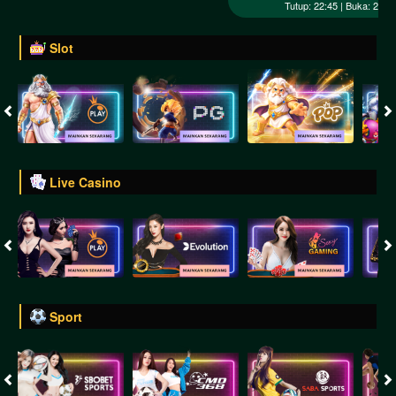
Tutup: 22:45 | Buka: 23:0
Slot
Live Casino
Sport