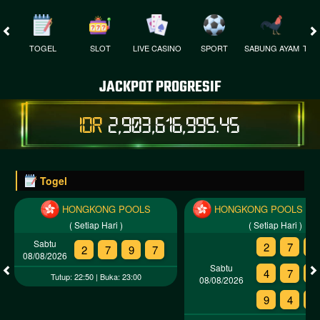
TOGEL
SLOT
LIVE CASINO
SPORT
SABUNG AYAM
TEM
JACKPOT PROGRESIF
IDR
2,903,617,000.27
Togel
HONGKONG POOLS
HONGKONG POOLS 1,2,
( Setiap Hari )
( Setiap Hari )
Sabtu
2
7
9
2
7
9
7
08/08/2026
Sabtu
4
7
1
Tutup: 22:50 | Buka: 23:00
08/08/2026
9
4
7