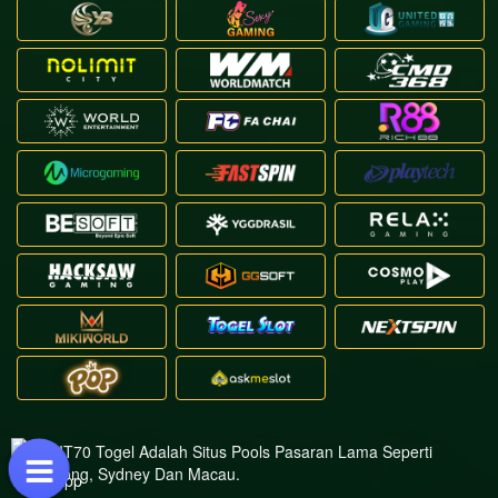
LANGIT70 Togel Adalah Situs Pools Pasaran Lama Seperti
Hongkong, Sydney Dan Macau.