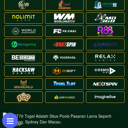
LANGIT70 Togel Adalah Situs Pools Pasaran Lama Seperti
Hongkong, Sydney Dan Macau.