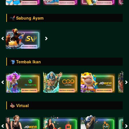
Sabung Ayam
Tembak Ikan
Virtual