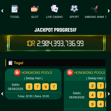
TOGEL
SLOT
LIVE CASINO
SPORT
SABUNG AYAM
TEM
JACKPOT PROGRESIF
IDR
2,904,393,741.80
Togel
HONGKONG POOLS
HONGKONG POOLS 1,2,
( Setiap Hari )
( Setiap Hari )
Sabtu
2
7
9
2
7
9
7
08/08/2026
Sabtu
4
7
1
Tutup: 22:50 | Buka: 23:00
08/08/2026
9
4
7