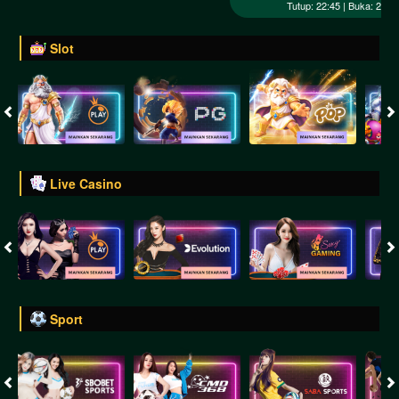
Tutup: 22:45 | Buka: 23:0
Slot
Live Casino
Sport