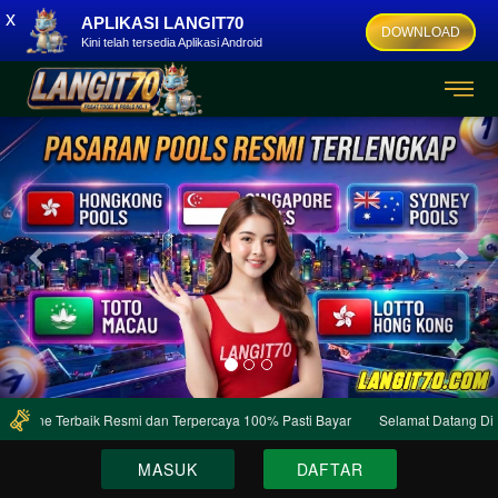
x
APLIKASI LANGIT70
DOWNLOAD
Kini telah tersedia Aplikasi Android
Previous
Nex
 Online Terbaik Resmi dan Terpercaya 100% Pasti Bayar
Selamat Datang Di Sit
MASUK
DAFTAR