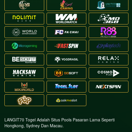
LANGIT70 Togel Adalah Situs Pools Pasaran Lama Seperti
Hongkong, Sydney Dan Macau.