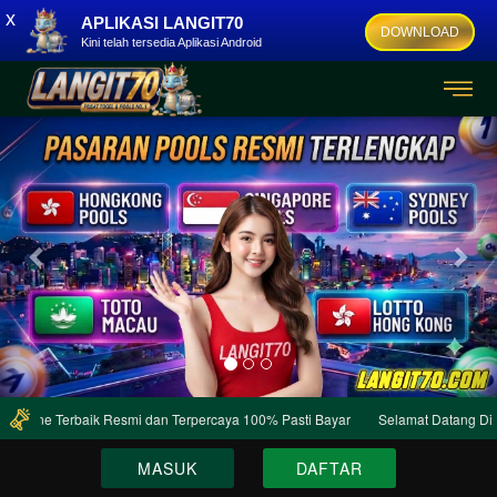
x
APLIKASI LANGIT70
DOWNLOAD
Kini telah tersedia Aplikasi Android
Previous
Nex
 Online Terbaik Resmi dan Terpercaya 100% Pasti Bayar
Selamat Datang Di Sit
MASUK
DAFTAR