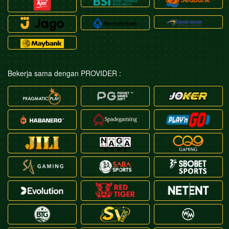
Bekerja sama dengan PROVIDER :