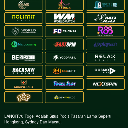
LANGIT70 Togel Adalah Situs Pools Pasaran Lama Seperti
Hongkong, Sydney Dan Macau.