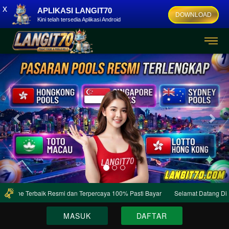
x
APLIKASI LANGIT70
DOWNLOAD
Kini telah tersedia Aplikasi Android
Previous
Nex
 Online Terbaik Resmi dan Terpercaya 100% Pasti Bayar
Selamat Datang Di Sit
MASUK
DAFTAR