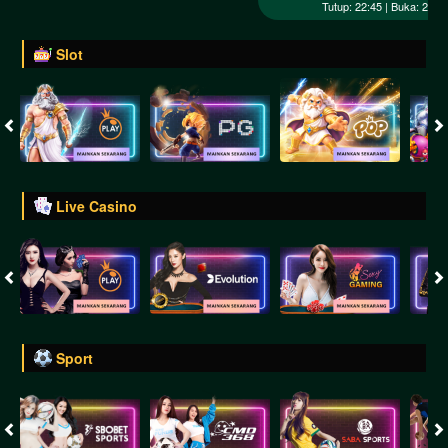
Tutup: 22:45 | Buka: 23:0
Slot
Live Casino
Sport