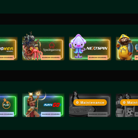
⚙ Maintenance
⚙ Main