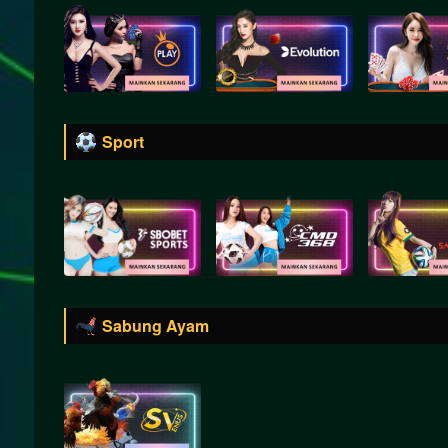
Sport
Sabung Ayam