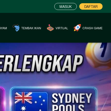
MASUK
DAFTAR
AYAM
TEMBAK IKAN
VIRTUAL
CRASH GAME
Next