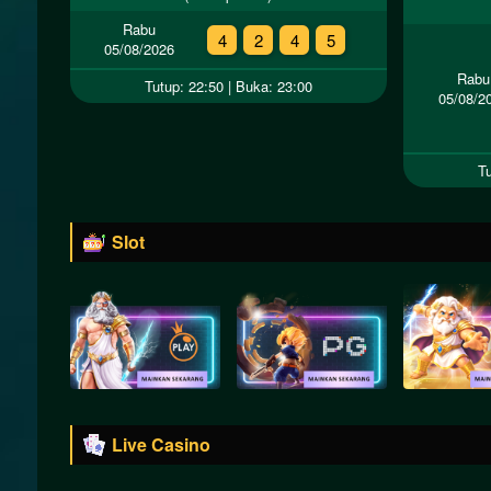
Rabu
4
2
4
5
05/08/2026
Rabu
Tutup: 22:50 | Buka: 23:00
05/08/2
Tu
Slot
Live Casino