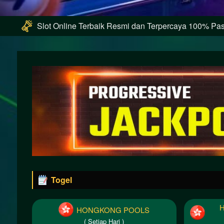
di Slot Online Terbaik Resmi dan Terpercaya 100% Pasti Bayar
Togel
HONGKONG POOLS
( Setiap Hari )