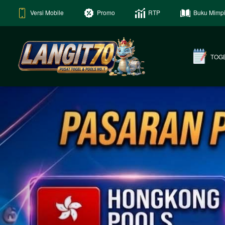
Versi Mobile
Promo
RTP
Buku Mimp
TOG
Previous