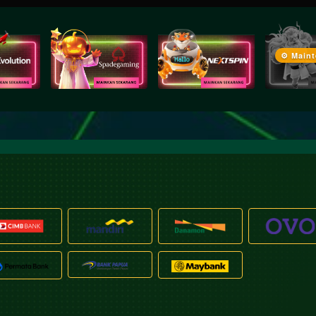
⚙ Main