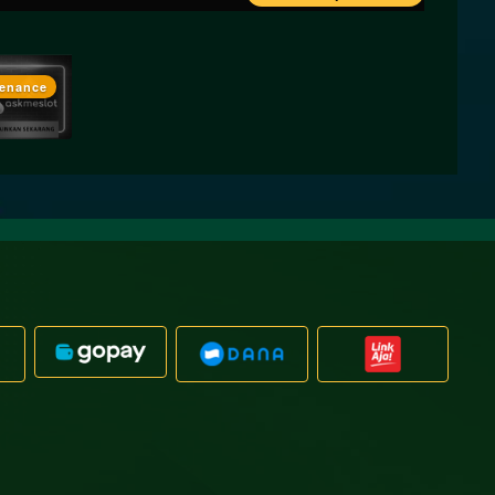
tenance