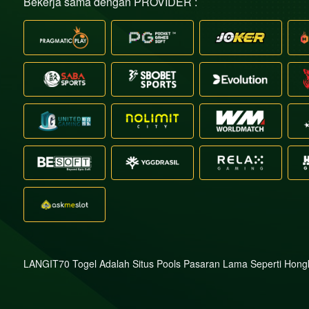
Bekerja sama dengan PROVIDER :
LANGIT70 Togel Adalah Situs Pools Pasaran Lama Seperti Hon