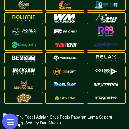
LANGIT70 Togel Adalah Situs Pools Pasaran Lama Seperti
Hongkong, Sydney Dan Macau.