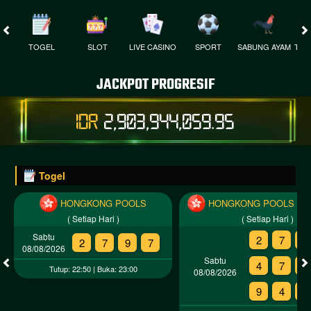
TOGEL
SLOT
LIVE CASINO
SPORT
SABUNG AYAM
TEM
JACKPOT PROGRESIF
IDR
2,903,944,065.48
Togel
HONGKONG POOLS
HONGKONG POOLS 1,2,
( Setiap Hari )
( Setiap Hari )
Sabtu
2
7
9
2
7
9
7
08/08/2026
Sabtu
4
7
1
Tutup: 22:50 | Buka: 23:00
08/08/2026
9
4
7