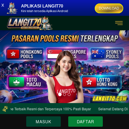
x
APLIKASI LANGIT70
DOWNLOAD
Kini telah tersedia Aplikasi Android
Previous
Nex
 Online Terbaik Resmi dan Terpercaya 100% Pasti Bayar
Selamat Datang Di Sit
MASUK
DAFTAR