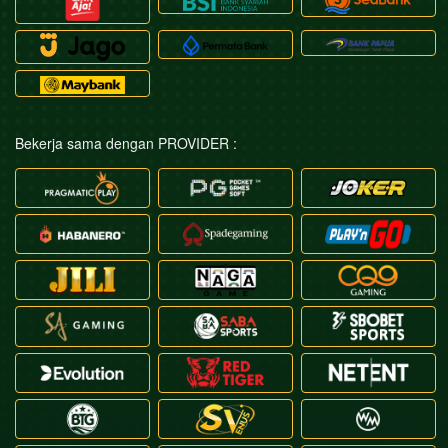
Bekerja sama dengan PROVIDER :