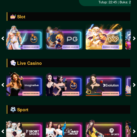
Tutup: 22:45 | Buka: 23:0
Slot
Live Casino
Sport