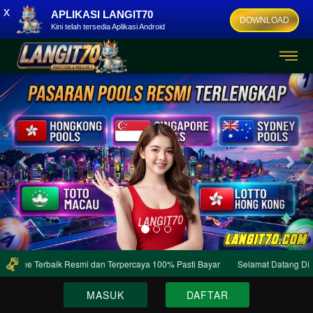
x
APLIKASI LANGIT70
DOWNLOAD
Kini telah tersedia Aplikasi Android
Previous
Nex
 Online Terbaik Resmi dan Terpercaya 100% Pasti Bayar
Selamat Datang Di Sit
MASUK
DAFTAR