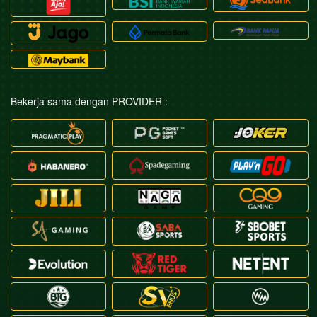
Bekerja sama dengan PROVIDER :