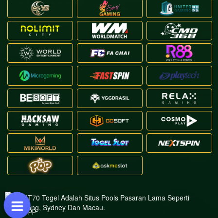
LANGIT70 Togel Adalah Situs Pools Pasaran Lama Seperti
Hongkong, Sydney Dan Macau.