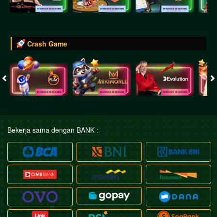
Crash Game
Bekerja sama dengan BANK :