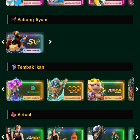
Sabung Ayam
Tembak Ikan
Virtual