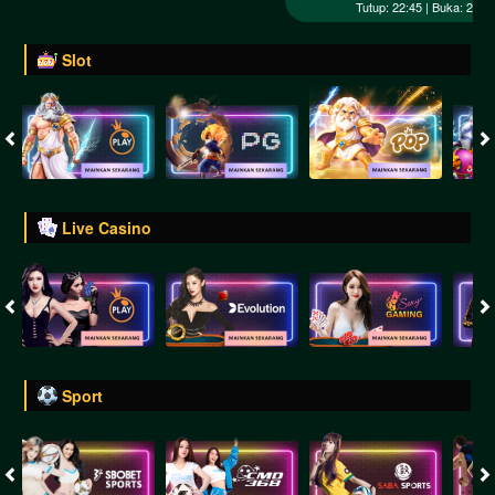
Tutup: 22:45 | Buka: 23:0
Slot
Live Casino
Sport