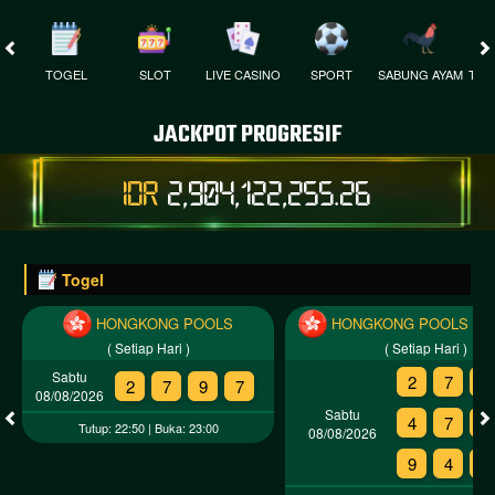
TOGEL
SLOT
LIVE CASINO
SPORT
SABUNG AYAM
TEM
JACKPOT PROGRESIF
IDR
2,904,122,260.07
Togel
HONGKONG POOLS
HONGKONG POOLS 1,2,
( Setiap Hari )
( Setiap Hari )
Sabtu
2
7
9
2
7
9
7
08/08/2026
Sabtu
4
7
1
Tutup: 22:50 | Buka: 23:00
08/08/2026
9
4
7