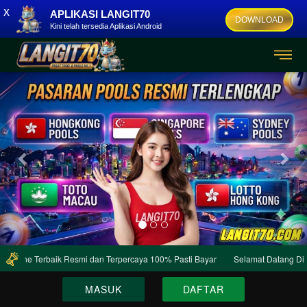
x
APLIKASI LANGIT70
DOWNLOAD
Kini telah tersedia Aplikasi Android
Previous
Nex
 Online Terbaik Resmi dan Terpercaya 100% Pasti Bayar
Selamat Datang Di Sit
MASUK
DAFTAR