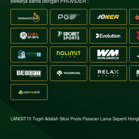
Bekerja sama dengan PROVIDER :
LANGIT70 Togel Adalah Situs Pools Pasaran Lama Seperti Hon