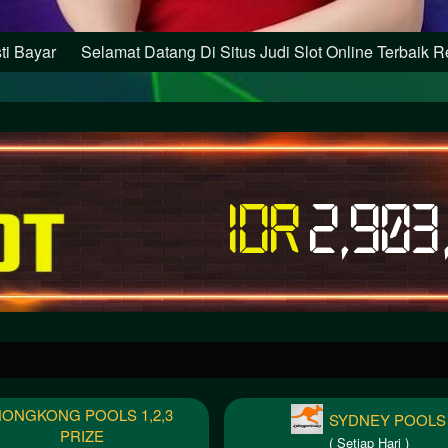
Selamat Datang Di Situs Judi Slot Online Terbaik Resmi d
IDR
2,903
HONGKONG POOLS 1,2,3
SYDNEY POOLS
PRIZE
( Setiap Hari )