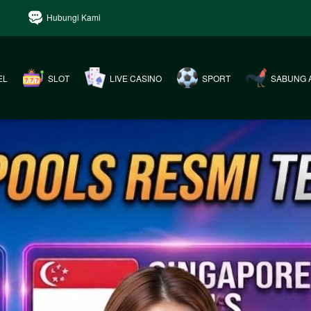
i
Hubungi Kami
EL
SLOT
LIVE CASINO
SPORT
SABUNG 