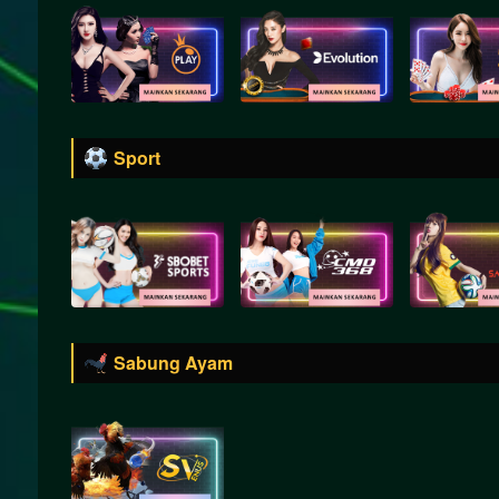
Sport
Sabung Ayam