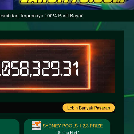
an Terpercaya 100% Pasti Bayar
,058,348.52
Lebih Banyak Pasaran
SYDNEY POOLS 1,2,3 PRIZE
( Setiap Hari )