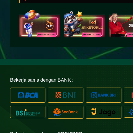
Bekerja sama dengan BANK :