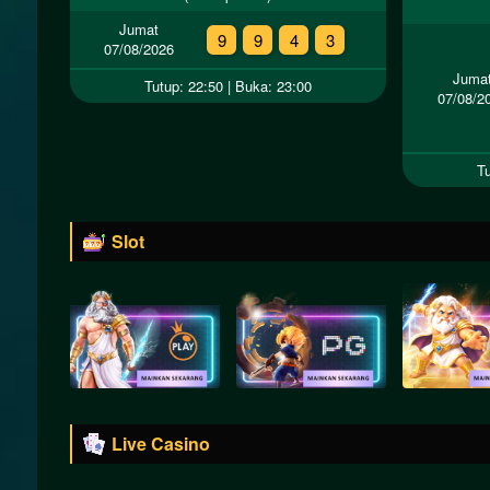
Jumat
9
9
4
3
07/08/2026
Juma
Tutup: 22:50 | Buka: 23:00
07/08/2
Tu
Slot
Live Casino