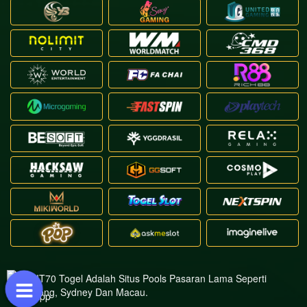
LANGIT70 Togel Adalah Situs Pools Pasaran Lama Seperti
Hongkong, Sydney Dan Macau.