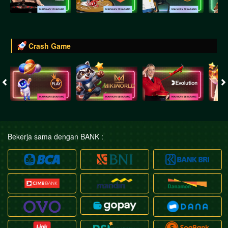
Crash Game
Bekerja sama dengan BANK :