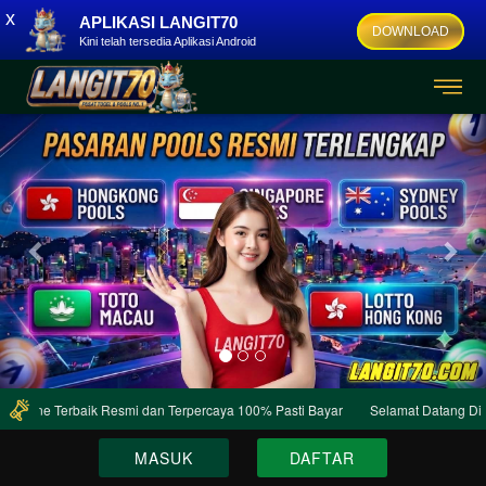
x
APLIKASI LANGIT70
DOWNLOAD
Kini telah tersedia Aplikasi Android
Previous
Nex
 Online Terbaik Resmi dan Terpercaya 100% Pasti Bayar
Selamat Datang Di Sit
MASUK
DAFTAR