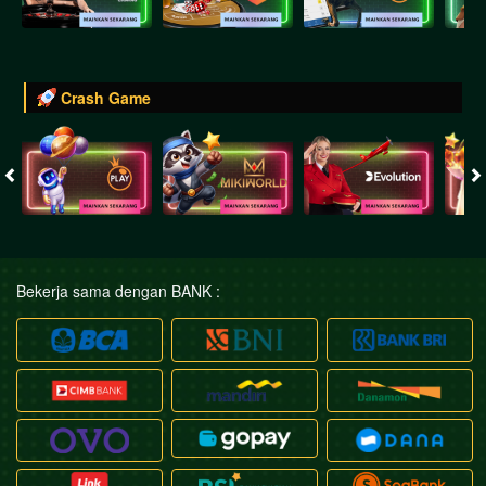
Crash Game
Bekerja sama dengan BANK :