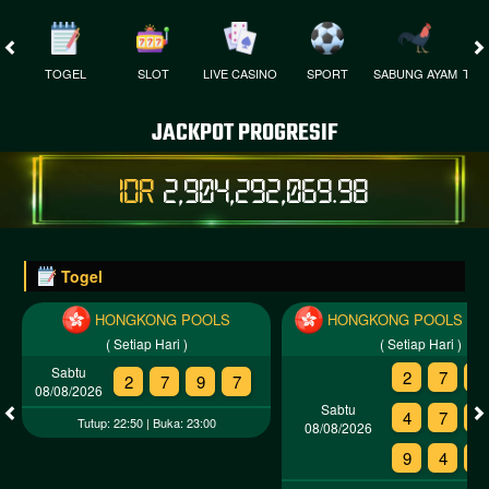
TOGEL
SLOT
LIVE CASINO
SPORT
SABUNG AYAM
TEM
JACKPOT PROGRESIF
IDR
2,904,292,074.78
Togel
HONGKONG POOLS
HONGKONG POOLS 1,2,
( Setiap Hari )
( Setiap Hari )
Sabtu
2
7
9
2
7
9
7
08/08/2026
Sabtu
4
7
1
Tutup: 22:50 | Buka: 23:00
08/08/2026
9
4
7