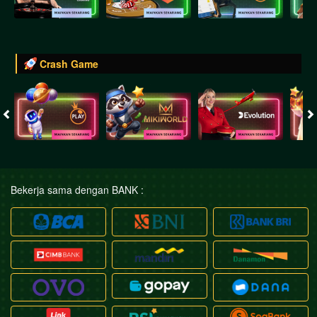
Crash Game
Bekerja sama dengan BANK :