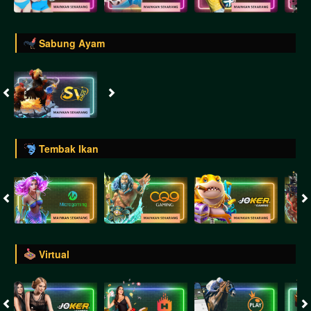
Sabung Ayam
Tembak Ikan
Virtual