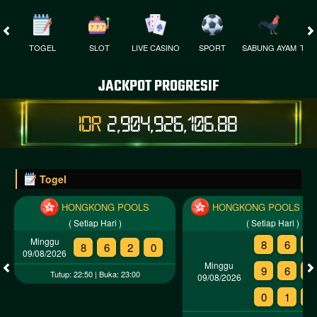
TOGEL
SLOT
LIVE CASINO
SPORT
SABUNG AYAM
TEM
JACKPOT PROGRESIF
IDR
2,904,926,111.73
Togel
HONGKONG POOLS
HONGKONG POOLS 1,2,
( Setiap Hari )
( Setiap Hari )
Minggu
8
6
2
8
6
2
0
09/08/2026
Minggu
9
6
2
Tutup: 22:50 | Buka: 23:00
09/08/2026
0
1
6