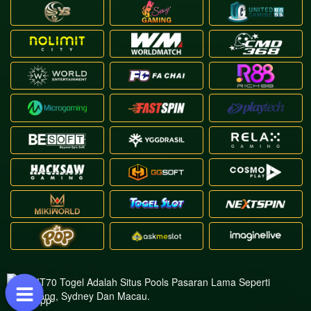
LANGIT70 Togel Adalah Situs Pools Pasaran Lama Seperti
Hongkong, Sydney Dan Macau.