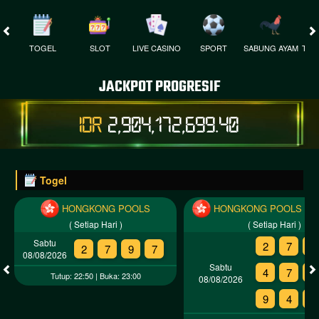
TOGEL
SLOT
LIVE CASINO
SPORT
SABUNG AYAM
TEM
JACKPOT PROGRESIF
IDR
2,904,172,704.20
Togel
HONGKONG POOLS
HONGKONG POOLS 1,2,
( Setiap Hari )
( Setiap Hari )
Sabtu
2
7
9
2
7
9
7
08/08/2026
Sabtu
4
7
1
Tutup: 22:50 | Buka: 23:00
08/08/2026
9
4
7