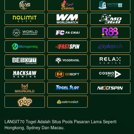
LANGIT70 Togel Adalah Situs Pools Pasaran Lama Seperti
Hongkong, Sydney Dan Macau.