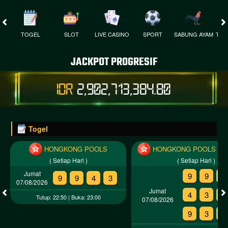
TOGEL
SLOT
LIVE CASINO
SPORT
SABUNG AYAM
TEM
JACKPOT PROGRESIF
IDR
2,902,713,389.61
Togel
HONGKONG POOLS
HONGKONG POOLS 1,2,
( Setiap Hari )
( Setiap Hari )
Jumat
9
9
4
9
9
4
3
07/08/2026
Jumat
4
3
5
Tutup: 22:50 | Buka: 23:00
07/08/2026
9
3
2