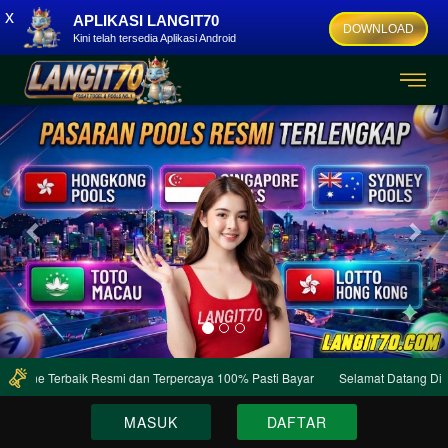
x
APLIKASI LANGIT70
DOWNLOAD
Kini telah tersedia Aplikasi Android
Previous
Nex
 Online Terbaik Resmi dan Terpercaya 100% Pasti Bayar
Selamat Datang Di Sit
MASUK
DAFTAR