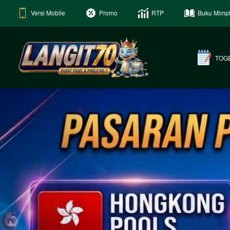
Versi Mobile
Promo
RTP
Buku Mimp
TOG
Previous