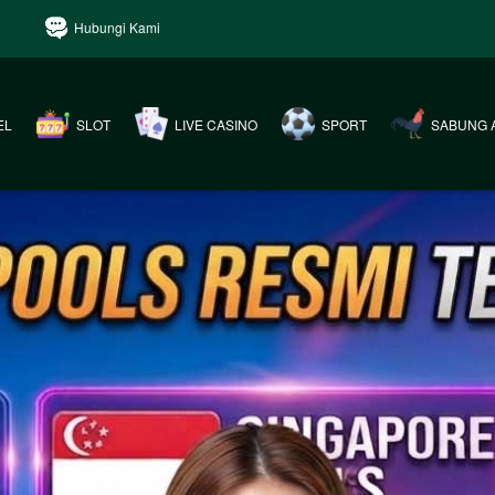
i
Hubungi Kami
EL
SLOT
LIVE CASINO
SPORT
SABUNG 