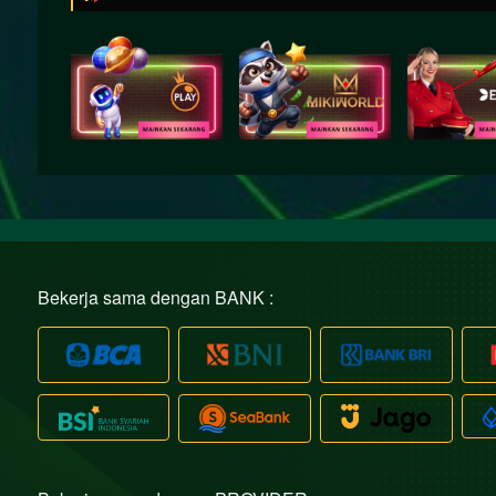
Bekerja sama dengan BANK :