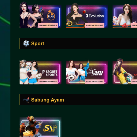
Sport
Sabung Ayam