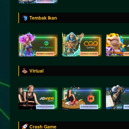
Tembak Ikan
Virtual
Crash Game