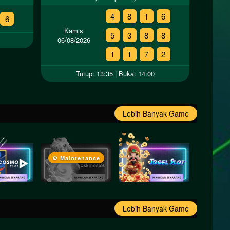
4
8
1
6
6
Kamis
5
3
8
8
06/08/2026
1
1
7
2
Tutup: 13:35 | Buka: 14:00
Lebih Banyak Game
⚙ Maintenance
Lebih Banyak Game