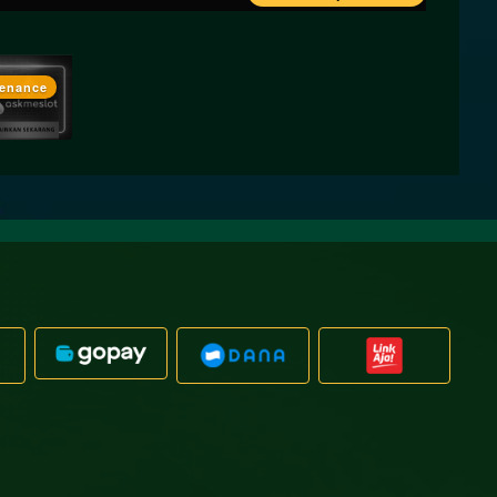
tenance