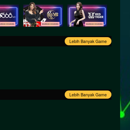
Lebih Banyak Game
Lebih Banyak Game