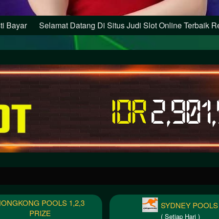
Selamat Datang Di Situs Judi Slot Online Terbaik Resmi d
IDR
2,901
HONGKONG POOLS 1,2,3
SYDNEY POOLS
PRIZE
( Setiap Hari )