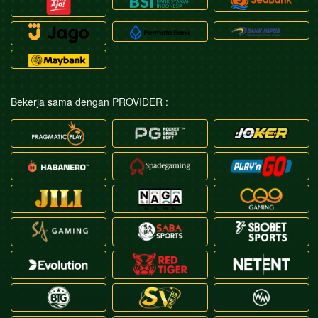
Bekerja sama dengan PROVIDER :