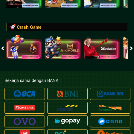
Crash Game
Bekerja sama dengan BANK :