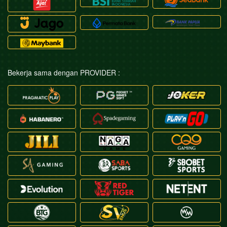
Bekerja sama dengan PROVIDER :