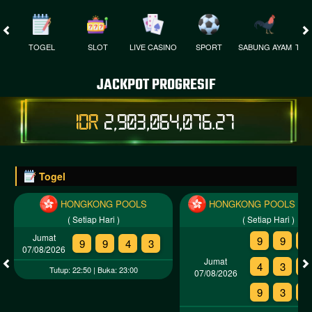
TOGEL
SLOT
LIVE CASINO
SPORT
SABUNG AYAM
TEM
JACKPOT PROGRESIF
IDR
2,903,064,081.07
Togel
HONGKONG POOLS
HONGKONG POOLS 1,2,
( Setiap Hari )
( Setiap Hari )
Jumat
9
9
4
9
9
4
3
07/08/2026
Jumat
4
3
5
Tutup: 22:50 | Buka: 23:00
07/08/2026
9
3
2