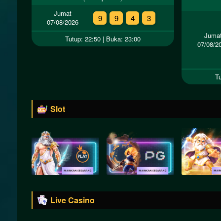
Jumat
9
9
4
3
07/08/2026
Juma
Tutup: 22:50 | Buka: 23:00
07/08/2
Tu
Slot
Live Casino