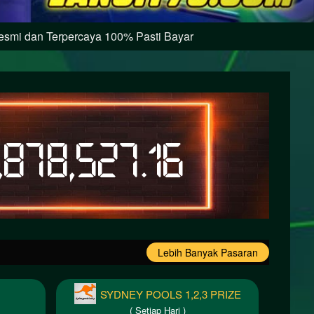
an Terpercaya 100% Pasti Bayar
,878,545.76
Lebih Banyak Pasaran
SYDNEY POOLS 1,2,3 PRIZE
( Setiap Hari )