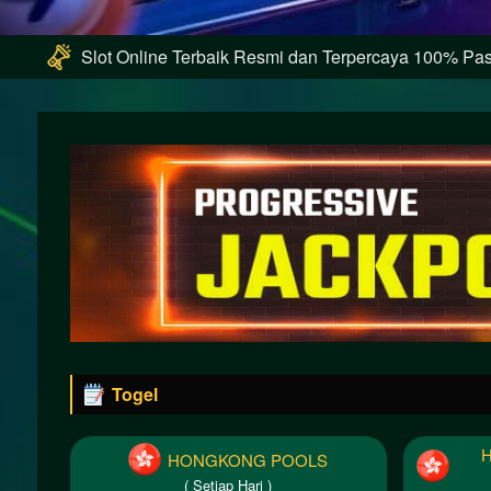
di Slot Online Terbaik Resmi dan Terpercaya 100% Pasti Baya
Togel
HONGKONG POOLS
( Setiap Hari )