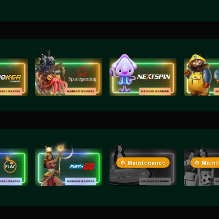
⚙ Maintenance
⚙ Main