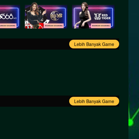
Lebih Banyak Game
Lebih Banyak Game