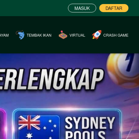
MASUK
DAFTAR
AYAM
TEMBAK IKAN
VIRTUAL
CRASH GAME
Next