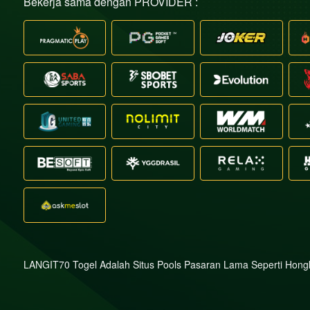
Bekerja sama dengan PROVIDER :
LANGIT70 Togel Adalah Situs Pools Pasaran Lama Seperti Hon