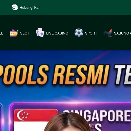
i
Hubungi Kami
EL
SLOT
LIVE CASINO
SPORT
SABUNG 