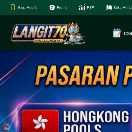
Versi Mobile
Promo
RTP
Buku Mimp
TOG
Previous