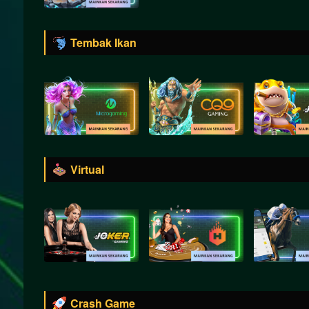
Tembak Ikan
Virtual
Crash Game