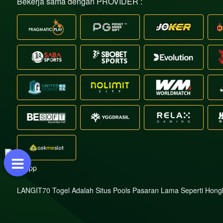
Bekerja sama dengan PROVIDER :
LANGIT70 Togel Adalah Situs Pools Pasaran Lama Seperti Hon