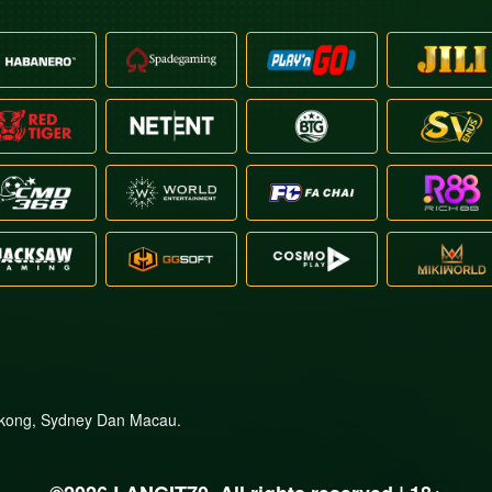
gkong, Sydney Dan Macau.