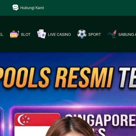
i
Hubungi Kami
EL
SLOT
LIVE CASINO
SPORT
SABUNG 