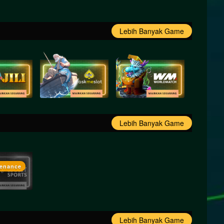
Lebih Banyak Game
Lebih Banyak Game
tenance
Lebih Banyak Game