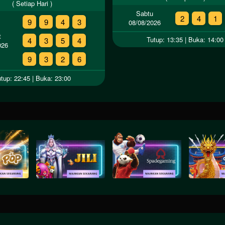
( Setiap Hari )
Sabtu
2
4
1
9
9
4
3
08/08/2026
t
Tutup: 13:35 | Buka: 14:00
4
3
5
4
026
9
3
2
6
tup: 22:45 | Buka: 23:00