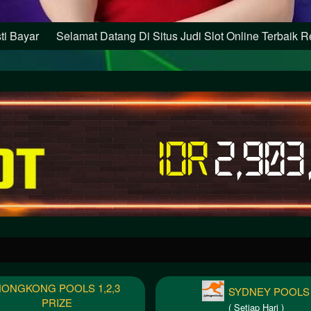
Selamat Datang Di Situs Judi Slot Online Terbaik Resmi d
IDR
2,903
HONGKONG POOLS 1,2,3
SYDNEY POOLS
PRIZE
( Setiap Hari )