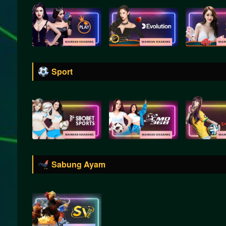
Sport
Sabung Ayam