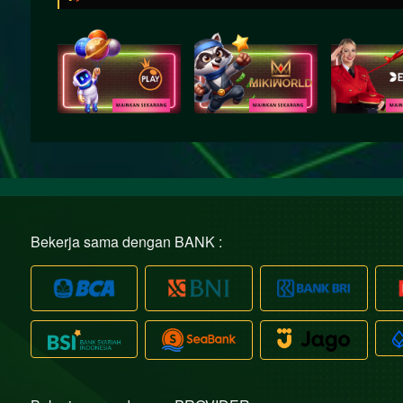
Bekerja sama dengan BANK :