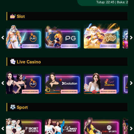
Tutup: 22:45 | Buka: 23:0
Slot
Live Casino
Sport