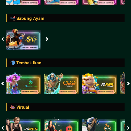
Sabung Ayam
Tembak Ikan
Virtual