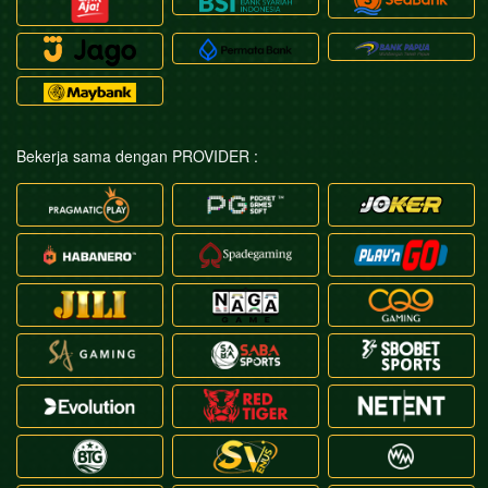
Bekerja sama dengan PROVIDER :