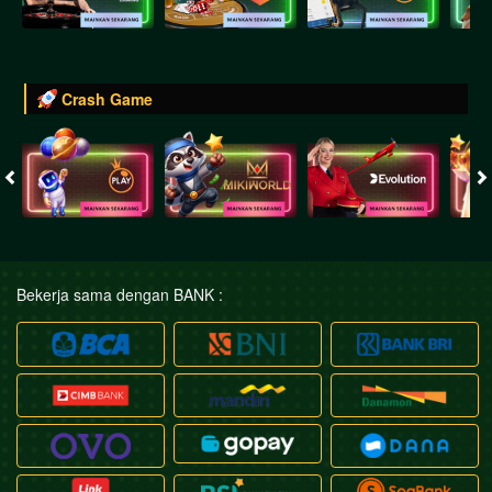
Crash Game
Bekerja sama dengan BANK :