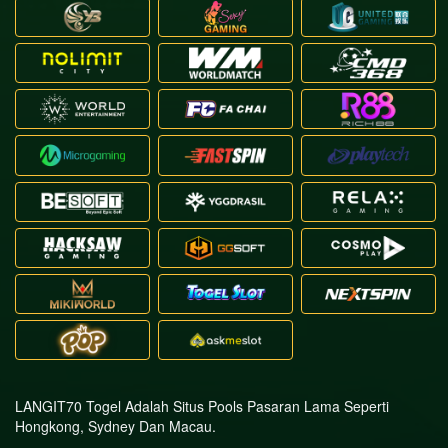
LANGIT70 Togel Adalah Situs Pools Pasaran Lama Seperti
Hongkong, Sydney Dan Macau.