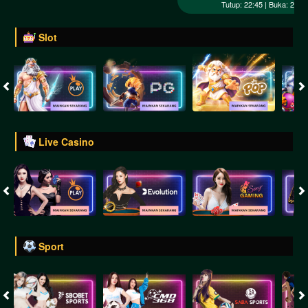
Tutup: 22:45 | Buka: 23:0
Slot
Live Casino
Sport