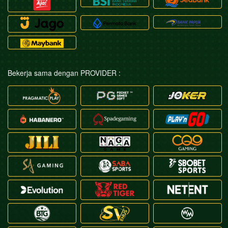
Bekerja sama dengan PROVIDER :