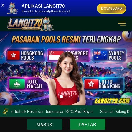
x
APLIKASI LANGIT70
DOWNLOAD
Kini telah tersedia Aplikasi Android
Previous
Nex
 Online Terbaik Resmi dan Terpercaya 100% Pasti Bayar
Selamat Datang Di Sit
MASUK
DAFTAR