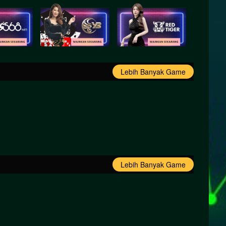
Lebih Banyak Game
Lebih Banyak Game