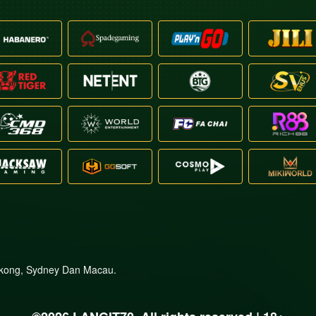
gkong, Sydney Dan Macau.