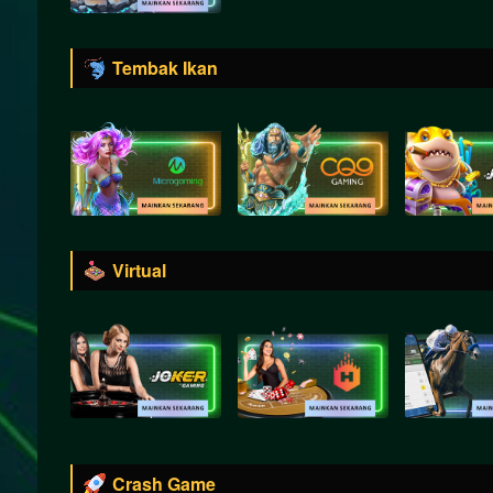
Tembak Ikan
Virtual
Crash Game