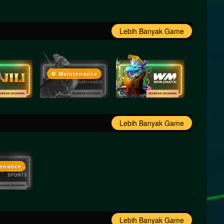
Lebih Banyak Game
⚙ Maintenance
Lebih Banyak Game
tenance
Lebih Banyak Game