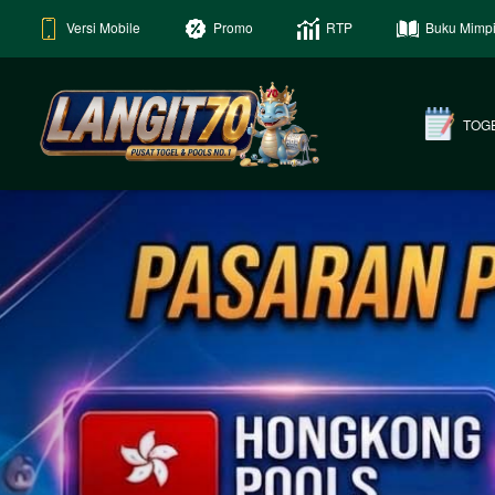
Versi Mobile
Promo
RTP
Buku Mimp
TOG
Previous