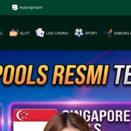
i
Hubungi Kami
EL
SLOT
LIVE CASINO
SPORT
SABUNG 