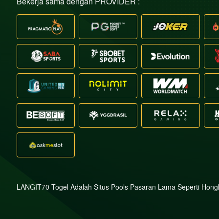
Bekerja sama dengan PROVIDER :
LANGIT70 Togel Adalah Situs Pools Pasaran Lama Seperti Hon