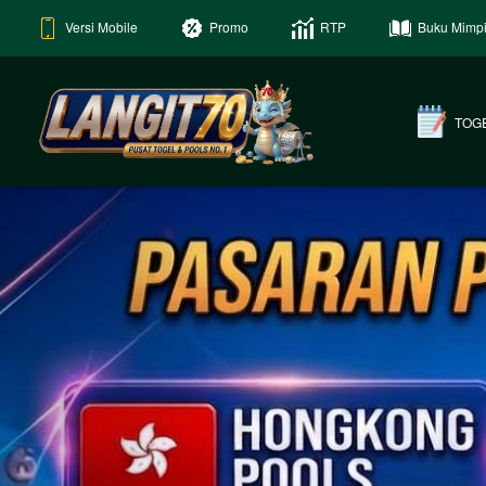
Versi Mobile
Promo
RTP
Buku Mimp
TOG
Previous