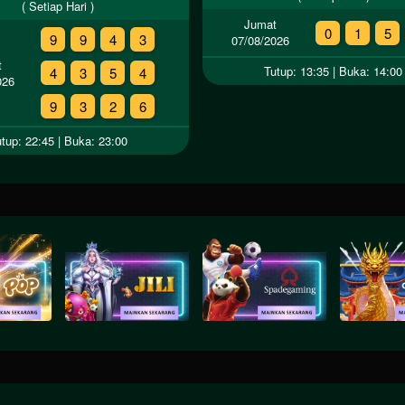
( Setiap Hari )
Jumat
0
1
5
9
9
4
3
07/08/2026
t
Tutup: 13:35 | Buka: 14:00
4
3
5
4
026
9
3
2
6
tup: 22:45 | Buka: 23:00