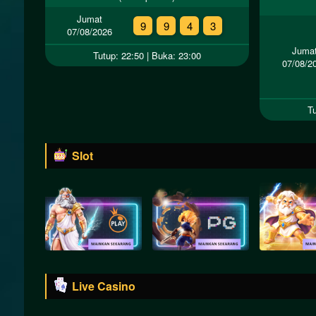
Jumat
9
9
4
3
07/08/2026
Juma
Tutup: 22:50 | Buka: 23:00
07/08/2
Tu
Slot
Live Casino