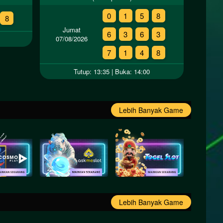
0
1
5
8
8
Jumat
6
3
6
3
07/08/2026
7
1
4
8
Tutup: 13:35 | Buka: 14:00
Lebih Banyak Game
Lebih Banyak Game