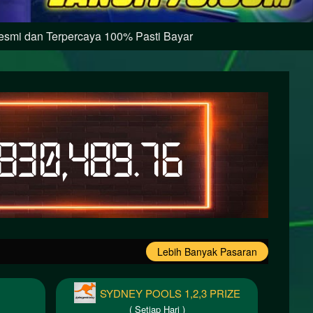
an Terpercaya 100% Pasti Bayar
,830,507.76
Lebih Banyak Pasaran
SYDNEY POOLS 1,2,3 PRIZE
( Setiap Hari )