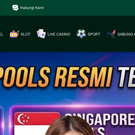
i
Hubungi Kami
EL
SLOT
LIVE CASINO
SPORT
SABUNG 