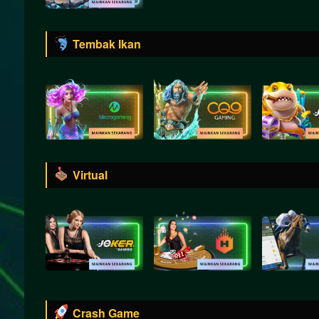
Tembak Ikan
Virtual
Crash Game