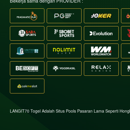
Bekerja sama dengan PROVIDER :
LANGIT70 Togel Adalah Situs Pools Pasaran Lama Seperti Hon