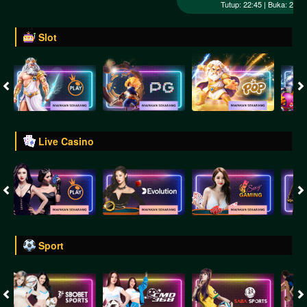
Tutup: 22:45 | Buka: 23:0
Slot
Live Casino
Sport