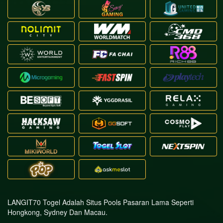
LANGIT70 Togel Adalah Situs Pools Pasaran Lama Seperti
Hongkong, Sydney Dan Macau.