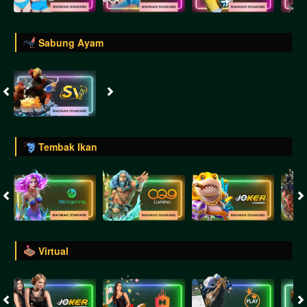
Sabung Ayam
Tembak Ikan
Virtual