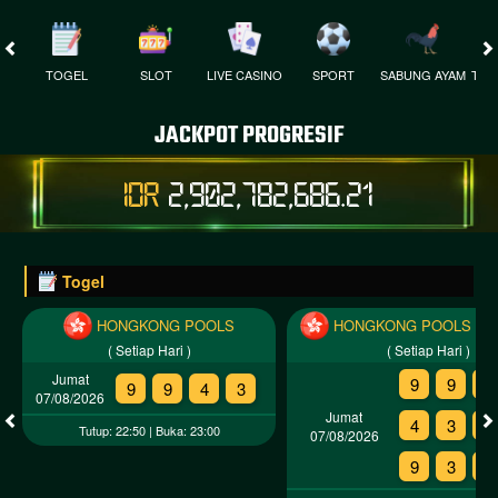
TOGEL
SLOT
LIVE CASINO
SPORT
SABUNG AYAM
TEM
JACKPOT PROGRESIF
IDR
2,902,782,690.85
Togel
HONGKONG POOLS
HONGKONG POOLS 1,2,
( Setiap Hari )
( Setiap Hari )
Jumat
9
9
4
9
9
4
3
07/08/2026
Jumat
4
3
5
Tutup: 22:50 | Buka: 23:00
07/08/2026
9
3
2