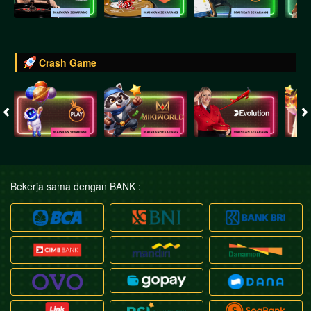
Crash Game
Bekerja sama dengan BANK :