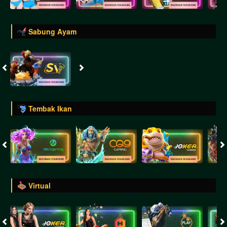
Sabung Ayam
Tembak Ikan
Virtual