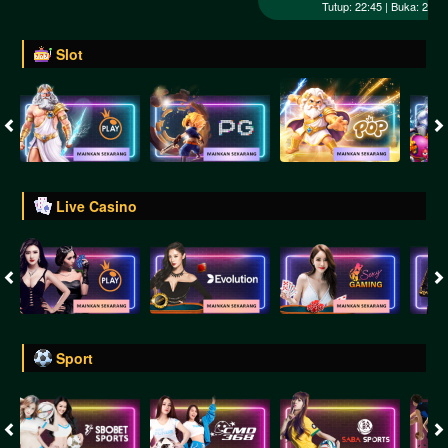
Tutup: 22:45 | Buka: 23:0
Slot
Live Casino
Sport