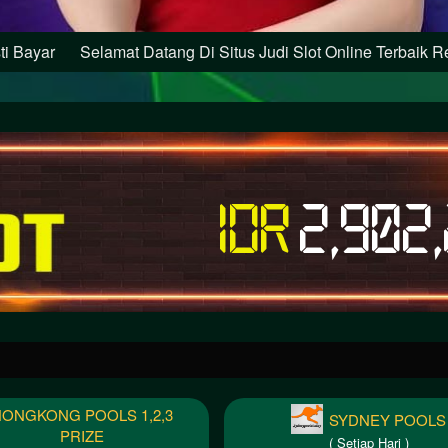
Selamat Datang Di Situs Judi Slot Online Terbaik Resmi d
IDR
2,902
HONGKONG POOLS 1,2,3
SYDNEY POOLS
PRIZE
( Setiap Hari )