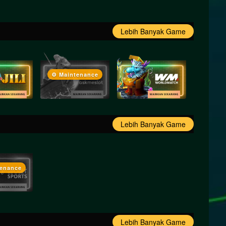
Lebih Banyak Game
⚙ Maintenance
Lebih Banyak Game
tenance
Lebih Banyak Game