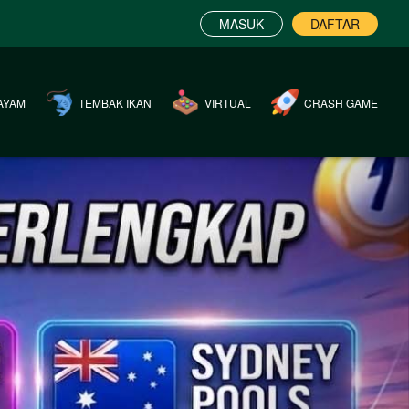
MASUK
DAFTAR
AYAM
TEMBAK IKAN
VIRTUAL
CRASH GAME
Next