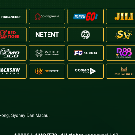
gkong, Sydney Dan Macau.