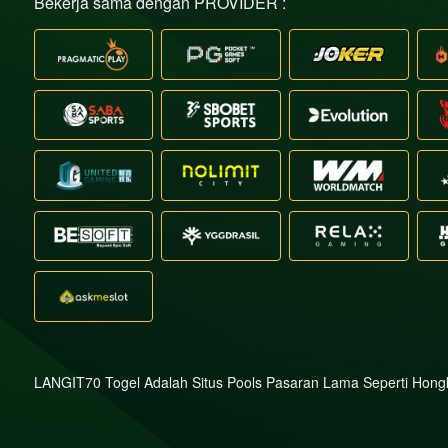
Bekerja sama dengan PROVIDER :
LANGIT70 Togel Adalah Situs Pools Pasaran Lama Seperti Hon