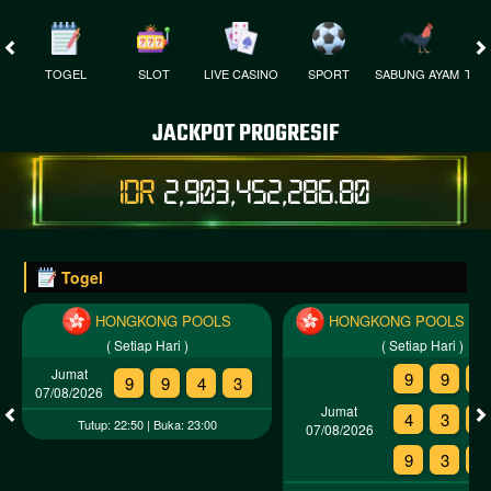
TOGEL
SLOT
LIVE CASINO
SPORT
SABUNG AYAM
TEM
JACKPOT PROGRESIF
IDR
2,903,452,291.60
Togel
HONGKONG POOLS
HONGKONG POOLS 1,2,
( Setiap Hari )
( Setiap Hari )
Jumat
9
9
4
9
9
4
3
07/08/2026
Jumat
4
3
5
Tutup: 22:50 | Buka: 23:00
07/08/2026
9
3
2