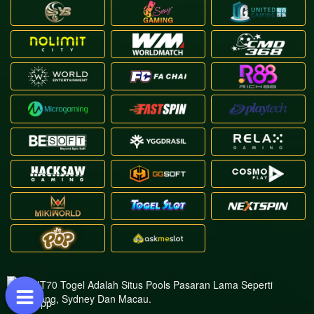
LANGIT70 Togel Adalah Situs Pools Pasaran Lama Seperti
Hongkong, Sydney Dan Macau.