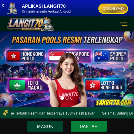
x
APLIKASI LANGIT70
DOWNLOAD
Kini telah tersedia Aplikasi Android
Previous
Nex
 Online Terbaik Resmi dan Terpercaya 100% Pasti Bayar
Selamat Datang Di Sit
MASUK
DAFTAR