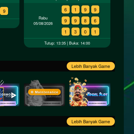
6
1
9
9
9
Rabu
9
9
8
6
05/08/2026
1
3
0
1
Tutup: 13:35 | Buka: 14:00
Lebih Banyak Game
⚙ Maintenance
Lebih Banyak Game