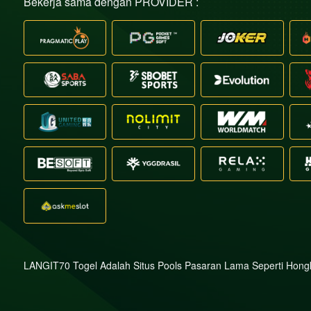
Bekerja sama dengan PROVIDER :
LANGIT70 Togel Adalah Situs Pools Pasaran Lama Seperti Hon