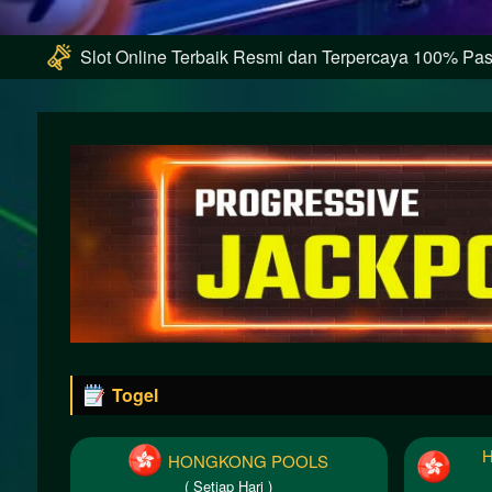
di Slot Online Terbaik Resmi dan Terpercaya 100% Pasti Bayar
Togel
HONGKONG POOLS
( Setiap Hari )