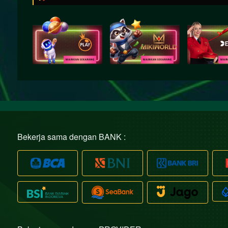
Bekerja sama dengan BANK :