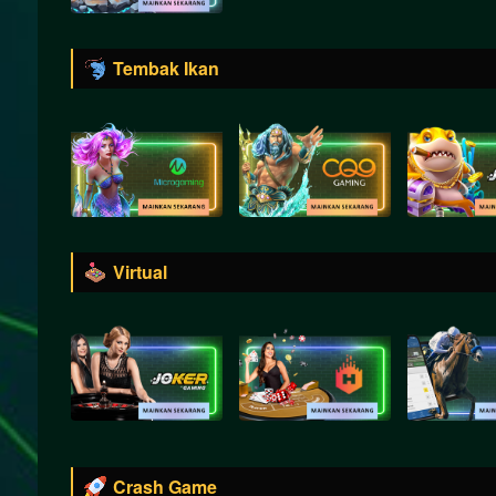
Tembak Ikan
Virtual
Crash Game