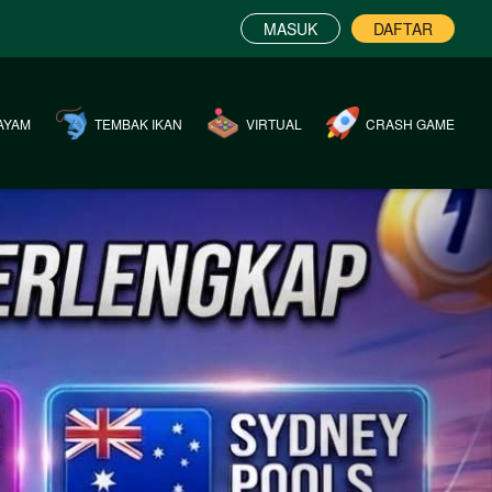
MASUK
DAFTAR
AYAM
TEMBAK IKAN
VIRTUAL
CRASH GAME
Next