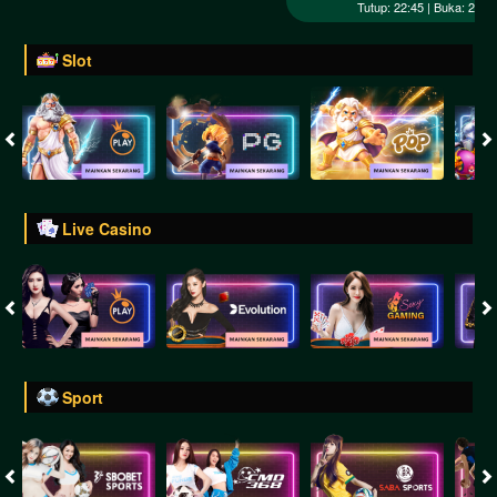
Tutup: 22:45 | Buka: 23:0
Slot
Live Casino
Sport