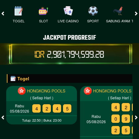
TOGEL
SLOT
LIVE CASINO
SPORT
SABUNG AYAM
TEM
JACKPOT PROGRESIF
IDR
2,901,794,604.08
Togel
HONGKONG POOLS
HONGKONG POOLS 1,2,
( Setiap Hari )
( Setiap Hari )
Rabu
4
2
4
4
2
4
5
05/08/2026
Rabu
0
9
8
Tutup: 22:50 | Buka: 23:00
05/08/2026
2
5
1