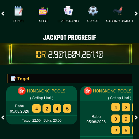
TOGEL
SLOT
LIVE CASINO
SPORT
SABUNG AYAM
TEM
JACKPOT PROGRESIF
IDR
2,901,604,265.90
Togel
HONGKONG POOLS
HONGKONG POOLS 1,2,
( Setiap Hari )
( Setiap Hari )
Rabu
4
2
4
4
2
4
5
05/08/2026
Rabu
0
9
8
Tutup: 22:50 | Buka: 23:00
05/08/2026
2
5
1