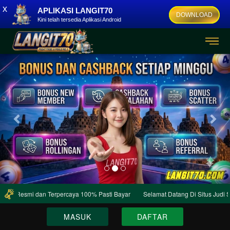
x
APLIKASI LANGIT70
DOWNLOAD
Kini telah tersedia Aplikasi Android
Previous
Nex
rbaik Resmi dan Terpercaya 100% Pasti Bayar
Selamat Datang Di Situs Judi Slo
MASUK
DAFTAR