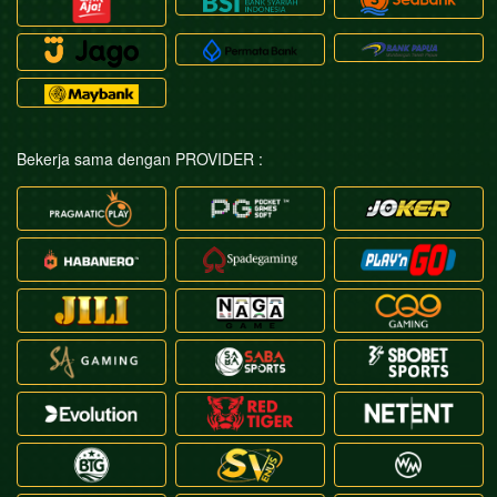
Bekerja sama dengan PROVIDER :