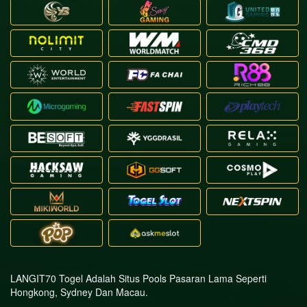
LANGIT70 Togel Adalah Situs Pools Pasaran Lama Seperti
Hongkong, Sydney Dan Macau.